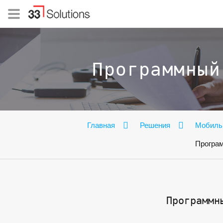
Программный
Главная
Решения
Мобиль
Програ
Программн