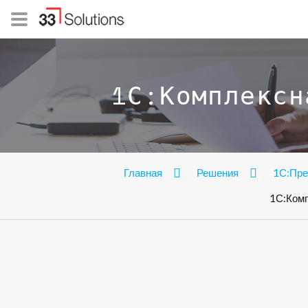
1С:Комплексн
Главная
Решения
1С:Пре
1С:Комп