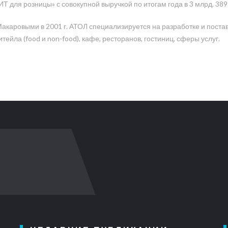
 для розницы» с совокупной выручкой по итогам года в 3 млрд. 389 
каровыми в 2001 г. АТОЛ специализируется на разработке и поста
ейла (food и non-food), кафе, ресторанов, гостиниц, сферы услуг.