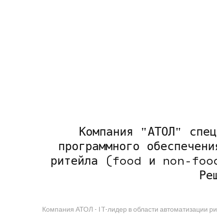
Компания "АТОЛ" спец
программного обеспечени
ритейла (food и non-foo
Ре
Компания АТОЛ - IT-лидер в области автоматизации рит