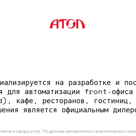
иализируется на разработке и по
я для автоматизации front-офиса
d), кафе, ресторанов, гостиниц, 
шения является официальным дилер
ейла и сферы услуг. По данным авторитетного аналитического агентс