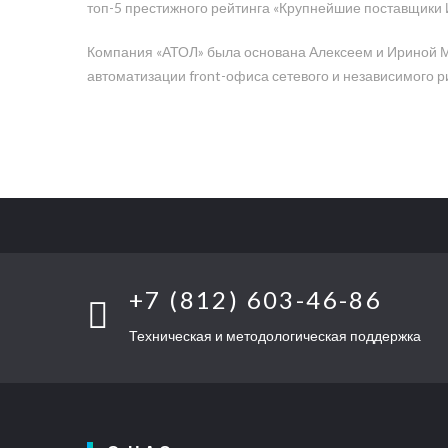
топ-5 престижного рейтинга «Крупнейшие поставщики ИТ
Компания «АТОЛ» была основана Алексеем и Ириной Ма
автоматизации front-офиса сетевого и независимого рит
+7 (812) 603-46-86
Техническая и методологическая поддержка